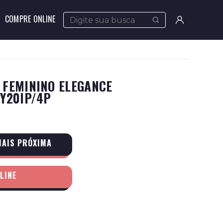
COMPRE ONLINE
Meus
pedidos
Minha
 FEMININO ELEGANCE
conta
5Y20IP/4P
MAIS PRÓXIMA
LINE