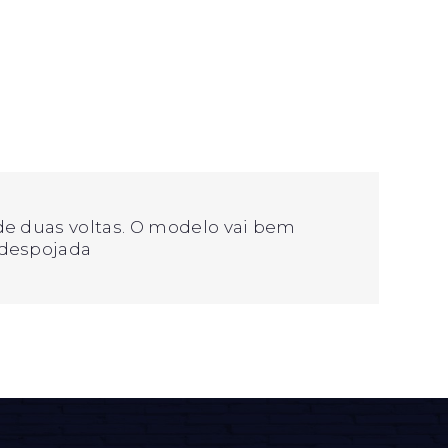
de duas voltas. O modelo vai bem
 despojada