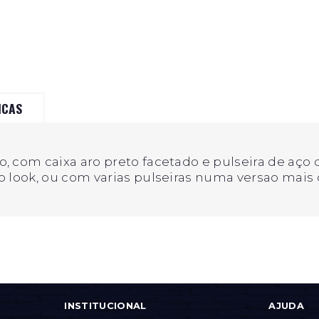
ICAS
 com caixa aro preto facetado e pulseira de aço 
o look, ou com varias pulseiras numa versao mais
INSTITUCIONAL
AJUDA