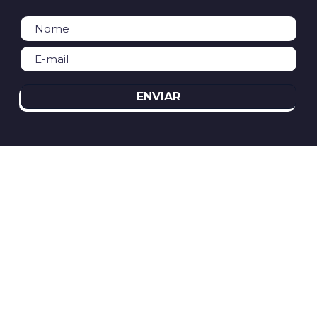
ENVIAR
REDES SOCIAIS
ATENDIMENTO
(11)2394-8370
atendimento@relogioscondor.com.br