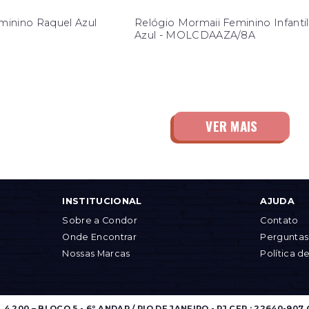
eminino Raquel Azul
Relógio Mormaii Feminino Infantil
Azul - MOLCDAAZA/8A
INSTITUCIONAL
AJUDA
Sobre a Condor
Contato
Onde Encontrar
Perguntas
Nossas Marcas
Política d
.200 – BLOCO 5 - 6º ANDAR / RIO DE JANEIRO - RJ CEP.: 22640-907 