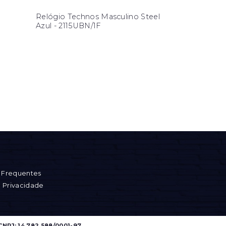
Relógio Technos Masculino Steel
Azul - 2115UBN/1F
 Frequentes
e Privacidade
CNPJ: 14.782.588/0001-97