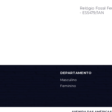
Relógio Fossil F
- ES5479/1AN
DEPARTAMENTO
Masculino
Feminino
AVENIDA DAS AMÉRICAS, 4