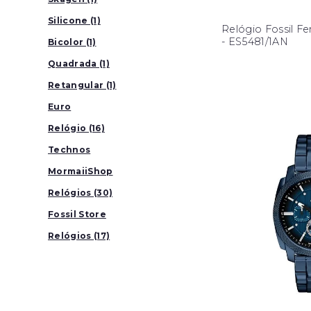
Silicone (1)
Relógio Fossil F
- ES5481/1AN
Bicolor (1)
Quadrada (1)
Retangular (1)
Euro
Relógio (16)
Technos
MormaiiShop
Relógios (30)
Fossil Store
Relógios (17)