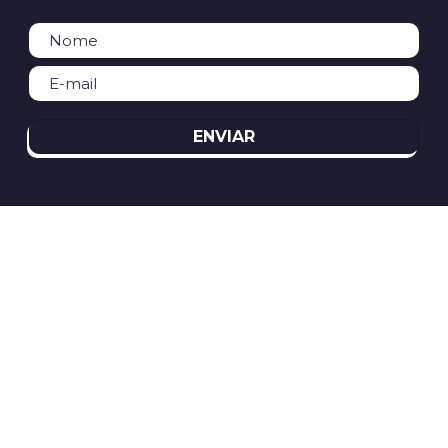
ENVIAR
REDES SOCIAIS
ATENDIMENTO
(11)2394-8370
atendimento@relogioscondor.com.br