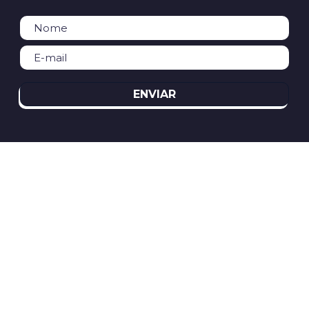
ENVIAR
REDES SOCIAIS
ATENDIMENTO
(11)2394-8370
atendimento@relogioscondor.com.br