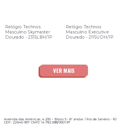
Relógio Technos
Relógio Technos
Masculino Skymaster
Masculino Executive
Dourado - 2315LBH/1P
Dourado - 2115UDH/1P
Avenida das Américas, 4.200 – Bloco 5 - 6º andar / Rio de Janeiro - RJ
CEP.: 22640-907 CNPJ: 14.782.588/0001-97