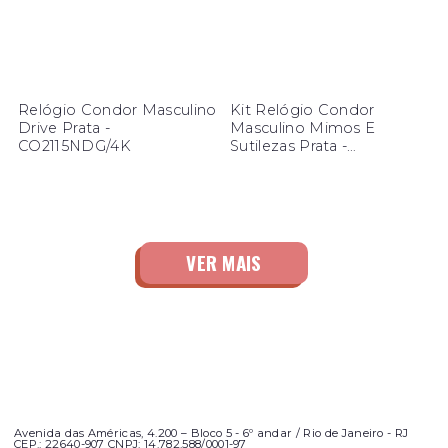
Relógio Condor Masculino
Kit Relógio Condor
Drive Prata -
Masculino Mimos E
CO2115NDG/4K
Sutilezas Prata -
CO2036NAA/K4K
Avenida das Américas, 4.200 – Bloco 5 - 6º andar / Rio de Janeiro - RJ
CEP.: 22640-907 CNPJ: 14.782.588/0001-97