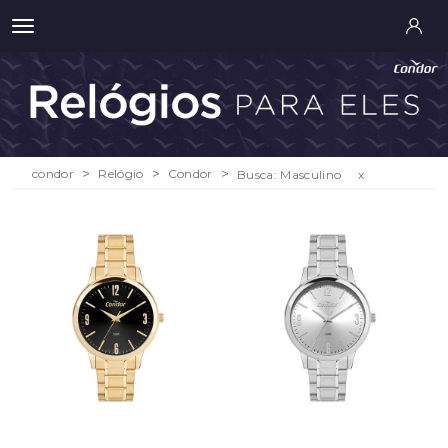
condor
Relógio
Condor
Busca: Masculino
x