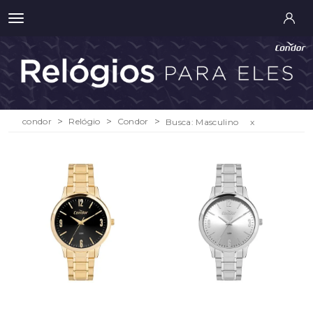
condor
Relógio
Condor
Busca: Masculino
x