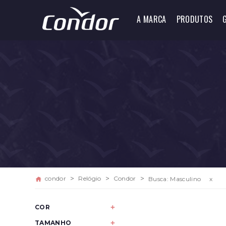
A MARCA
PRODUTOS
condor
Relógio
Condor
Busca: Masculino
x
COR
Dourado
TAMANHO