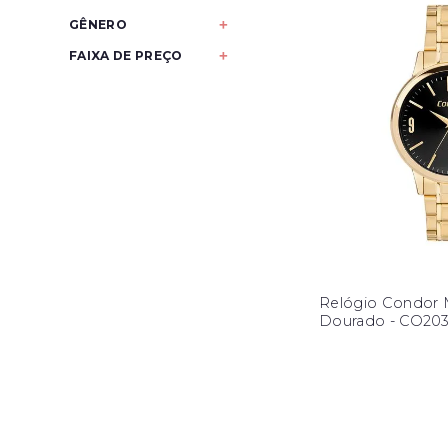
Grafite
Médio
GÊNERO
Prata
Grande
Masculino
FAIXA DE PREÇO
Preto
--
--
--
--
--
Relógio Condor M
Dourado - CO20