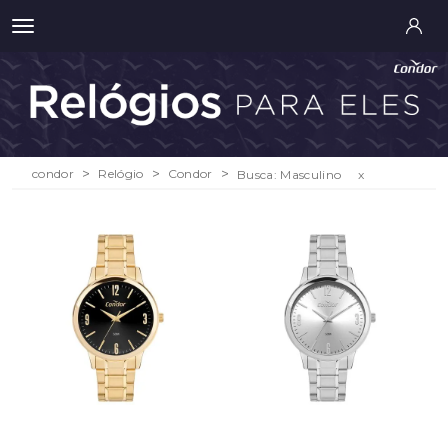
condor
Relógio
Condor
Busca: Masculino
x