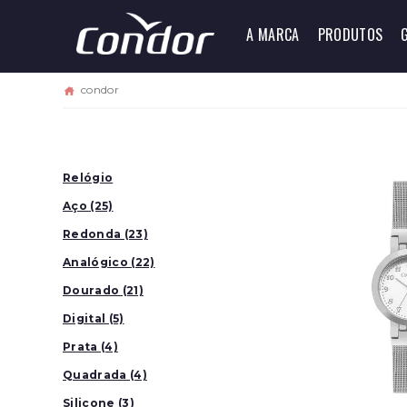
A MARCA
PRODUTOS
condor
Relógio
Aço (25)
Redonda (23)
Analógico (22)
Dourado (21)
Digital (5)
Prata (4)
Quadrada (4)
Silicone (3)