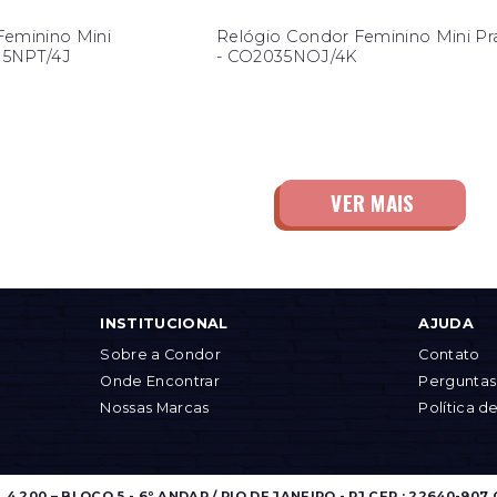
Feminino Mini
Relógio Condor Feminino Mini Pr
35NPT/4J
- CO2035NOJ/4K
INSTITUCIONAL
AJUDA
Sobre a Condor
Contato
Onde Encontrar
Perguntas
Nossas Marcas
Política d
.200 – BLOCO 5 - 6º ANDAR / RIO DE JANEIRO - RJ CEP.: 22640-907 