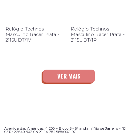
Relógio Technos
Relógio Technos
Masculino Racer Prata -
Masculino Racer Prata -
2115UDT/1V
2115UDT/1P
Avenida das Américas, 4.200 – Bloco 5 - 6º andar / Rio de Janeiro - RJ
CEP.: 22640-907 CNPJ: 14.782.588/0001-97