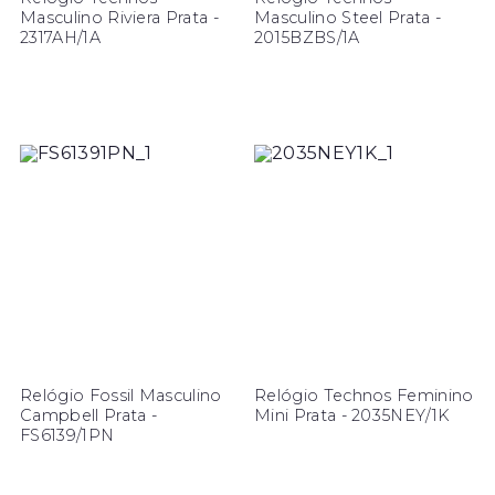
Masculino Riviera Prata -
Masculino Steel Prata -
2317AH/1A
2015BZBS/1A
Relógio Fossil Masculino
Relógio Technos Feminino
Campbell Prata -
Mini Prata - 2035NEY/1K
FS6139/1PN