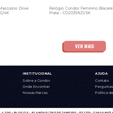
Masculino Drive
Relógio Condor Feminino Bracele
DG/4K
Prata - CO2035NZI/5K
INSTITUCIONAL
AJUDA
Sobre a Condor
Contato
Onde Encontrar
Perguntas
Nossas Marcas
Política d
.200 – BLOCO 5 - 6º ANDAR / RIO DE JANEIRO - RJ CEP.: 22640-907 