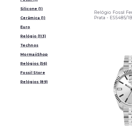
Silicone (1)
Relógio Fossil F
Prata - ES5485/1
Cerâmica (1)
Euro
Relógio (113)
Technos
MormaiiShop
Relógios (56)
Fossil Store
Relógios (89)