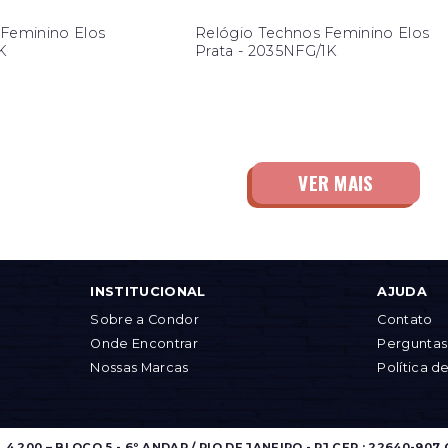
 Feminino Elos
Relógio Technos Feminino Elos
1K
Prata - 2035NFG/1K
INSTITUCIONAL
AJUDA
Sobre a Condor
Contato
Onde Encontrar
Perguntas
Nossas Marcas
Política d
.200 – BLOCO 5 - 6º ANDAR / RIO DE JANEIRO - RJ CEP.: 22640-907 