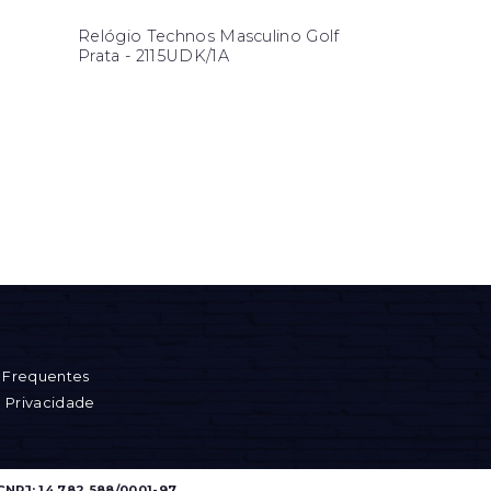
Relógio Technos Masculino Golf
Prata - 2115UDK/1A
 Frequentes
e Privacidade
CNPJ: 14.782.588/0001-97