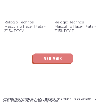
Relógio Technos
Relógio Technos
Masculino Racer Prata -
Masculino Racer Prata -
2115UDT/1V
2115UDT/1P
Avenida das Américas, 4.200 – Bloco 5 - 6º andar / Rio de Janeiro - RJ
CEP.: 22640-907 CNPJ: 14.782.588/0001-97