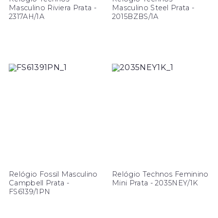
Masculino Riviera Prata -
Masculino Steel Prata -
2317AH/1A
2015BZBS/1A
Relógio Fossil Masculino
Relógio Technos Feminino
Campbell Prata -
Mini Prata - 2035NEY/1K
FS6139/1PN