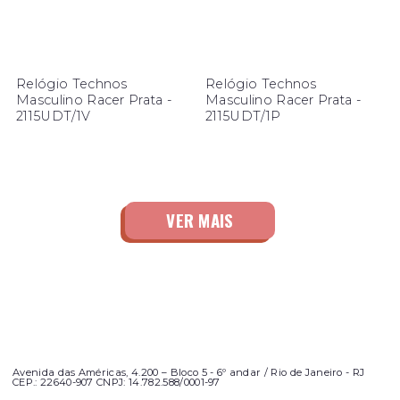
Relógio Technos
Relógio Technos
Masculino Racer Prata -
Masculino Racer Prata -
2115UDT/1V
2115UDT/1P
Avenida das Américas, 4.200 – Bloco 5 - 6º andar / Rio de Janeiro - RJ
CEP.: 22640-907 CNPJ: 14.782.588/0001-97