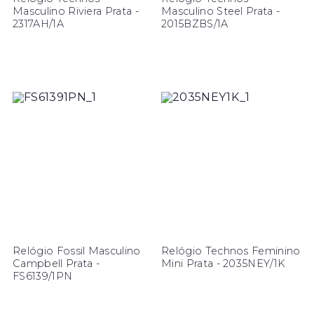
Masculino Riviera Prata -
Masculino Steel Prata -
2317AH/1A
2015BZBS/1A
Relógio Fossil Masculino
Relógio Technos Feminino
Campbell Prata -
Mini Prata - 2035NEY/1K
FS6139/1PN