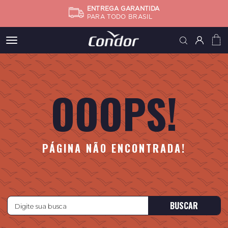
ENTREGA GARANTIDA
PARA TODO BRASIL
Meus
pedidos
OOOPS!
Minha
conta
Subtotal
FINALIZA
PÁGINA NÃO ENCONTRADA!
BUSCAR