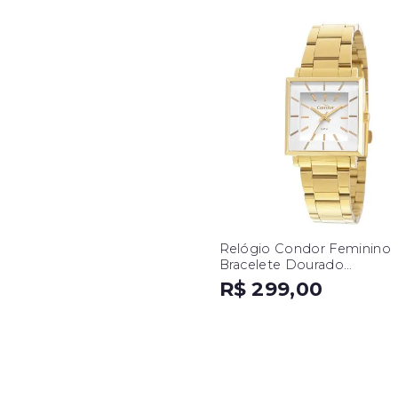
Relógio Condor Feminino
Bracelete Dourado
CO2035EXM/K4B
R$ 299,00