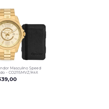
ondor Masculino Speed
do - CO2115MVZ/K4X
339,00