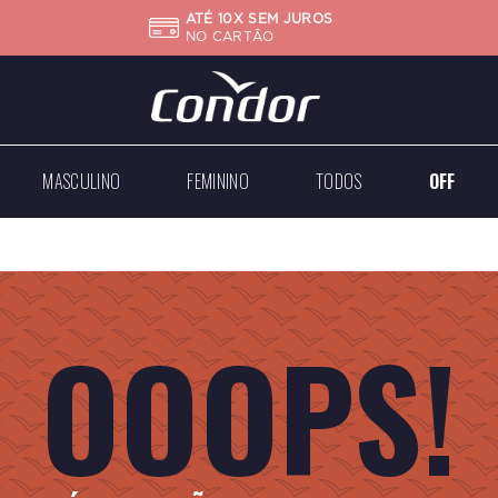
ATÉ 10X SEM JUROS
NO CARTÃO
MASCULINO
FEMININO
TODOS
OFF
Big
Mini
Case
Médios
Médios
Grandes
OOOPS!
Dourados
Dourados
Prateados
Prateados
Todos
Todos