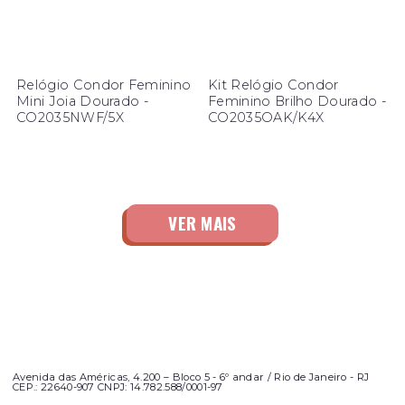
Relógio Condor Feminino
Kit Relógio Condor
Mini Joia Dourado -
Feminino Brilho Dourado -
CO2035NWF/5X
CO2035OAK/K4X
Avenida das Américas, 4.200 – Bloco 5 - 6º andar / Rio de Janeiro - RJ
CEP.: 22640-907 CNPJ: 14.782.588/0001-97