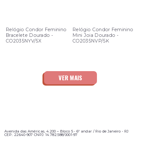
Relógio Condor Feminino
Relógio Condor Feminino
Bracelete Dourado -
Mini Joia Dourado -
CO2035NYV/5X
CO2035NVP/5K
Avenida das Américas, 4.200 – Bloco 5 - 6º andar / Rio de Janeiro - RJ
CEP.: 22640-907 CNPJ: 14.782.588/0001-97