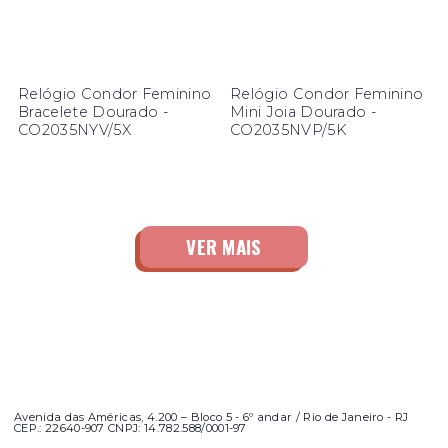
Relógio Condor Feminino
Relógio Condor Feminino
Bracelete Dourado -
Mini Joia Dourado -
CO2035NYV/5X
CO2035NVP/5K
Avenida das Américas, 4.200 – Bloco 5 - 6º andar / Rio de Janeiro - RJ
CEP.: 22640-907 CNPJ: 14.782.588/0001-97