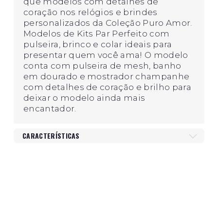
que modelos com detalhes de
coração nos relógios e brindes
personalizados da Coleção Puro Amor.
Modelos de Kits Par Perfeito com
pulseira, brinco e colar ideais para
presentar quem você ama! O modelo
conta com pulseira de mesh, banho
em dourado e mostrador champanhe
com detalhes de coração e brilho para
deixar o modelo ainda mais
encantador.
CARACTERÍSTICAS
Gênero
Feminino
Cor da Caixa
Dourado
Material da Pulseira
Aço
Mostrador
Analógico
Formato da Caixa
Redondo
Cor do Mostrador
Champagne