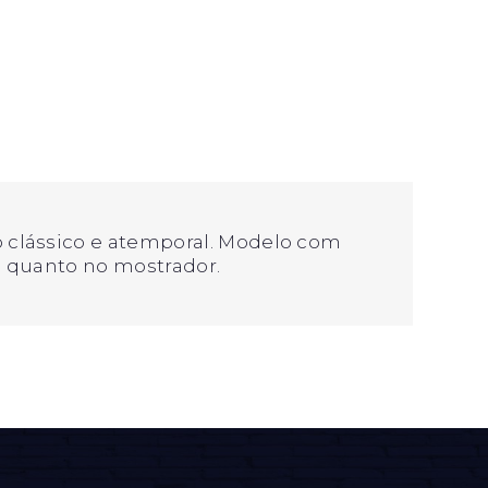
 clássico e atemporal. Modelo com
xa quanto no mostrador.