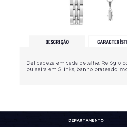
DESCRIÇÃO
CARACTERÍST
Delicadeza em cada detalhe. Relógio c
pulseira em 5 links, banho prateado, m
DEPARTAMENTO