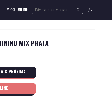
COMPRE ONLINE
Meus
pedidos
Minha
ININO MIX PRATA -
conta
MAIS PRÓXIMA
LINE