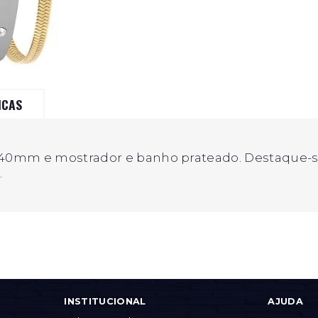
ICAS
 40mm e mostrador e banho prateado. Destaque-se
.
INSTITUCIONAL
AJUDA