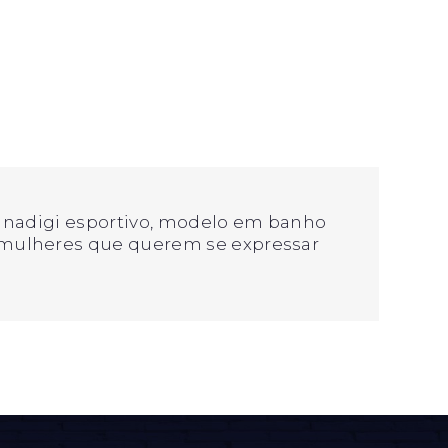
r anadigi esportivo, modelo em banho
 mulheres que querem se expressar