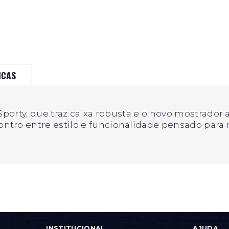
ICAS
 Sporty, que traz caixa robusta e o novo mostrado
ntro entre estilo e funcionalidade pensado para
INSTITUCIONAL
AJUDA