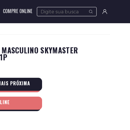
COMPRE ONLINE
Meus
pedidos
Minha
S MASCULINO SKYMASTER
conta
1P
MAIS PRÓXIMA
LINE