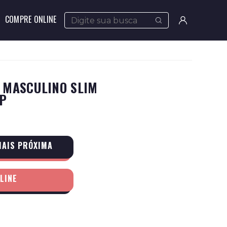
COMPRE ONLINE
Meus
pedidos
Minha
 MASCULINO SLIM
conta
1P
MAIS PRÓXIMA
LINE