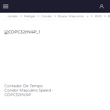
condor
Relógio
Condor
Busca: Masculino
x
2509
B
Contador De Tempo
Condor Masculino Speed -
COPC32HV/4P