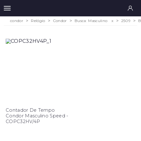
condor
Relógio
Condor
Busca: Masculino
x
2509
B
Contador De Tempo
Condor Masculino Speed -
COPC32HV/4P