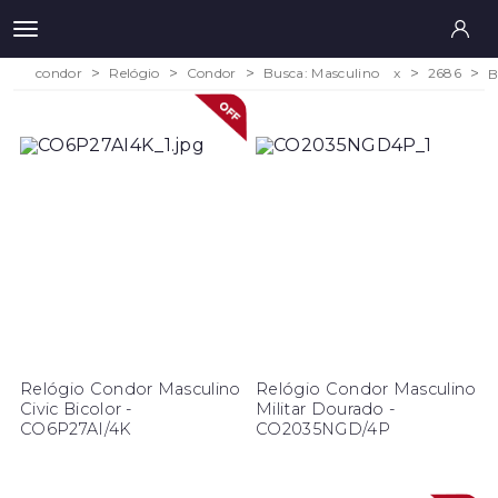
condor
Relógio
Condor
Busca: Masculino
x
2686
B
Relógio Condor Masculino
Relógio Condor Masculino
Civic Bicolor -
Militar Dourado -
CO6P27AI/4K
CO2035NGD/4P