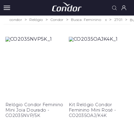
condor
Relógio
Condor
Busca: Feminino
x
2701
Bu
Relógio Condor Feminino
Kit Relógio Condor
Mini Joia Dourado -
Feminino Mini Rosé -
CO2035NVP/5K
CO2035OAJ/K4K