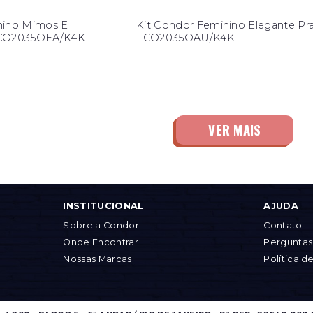
nino Mimos E
Kit Condor Feminino Elegante Pr
 - CO2035OEA/K4K
- CO2035OAU/K4K
INSTITUCIONAL
AJUDA
Sobre a Condor
Contato
Onde Encontrar
Perguntas
Nossas Marcas
Política d