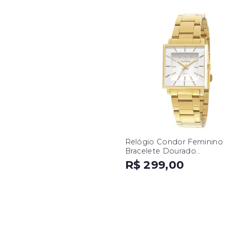
Relógio Condor Feminino
Bracelete Dourado
CO2035EXM/K4B
R$ 299,00