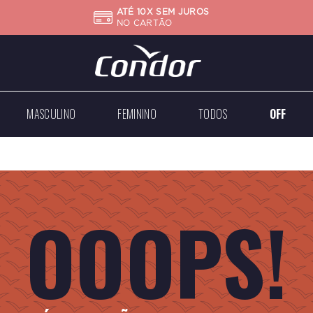
ATÉ 10X SEM JUROS
NO CARTÃO
MASCULINO
FEMININO
TODOS
OFF
Big
Mini
Case
Médios
Médios
Grandes
OOOPS!
Dourados
Dourados
Prateados
Prateados
Todos
Todos