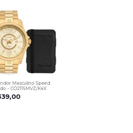
ondor Masculino Speed
do - CO2115MVZ/K4X
339,00