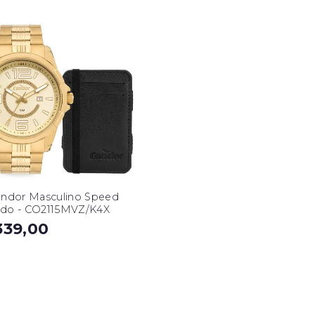
ondor Masculino Speed
do - CO2115MVZ/K4X
339,00