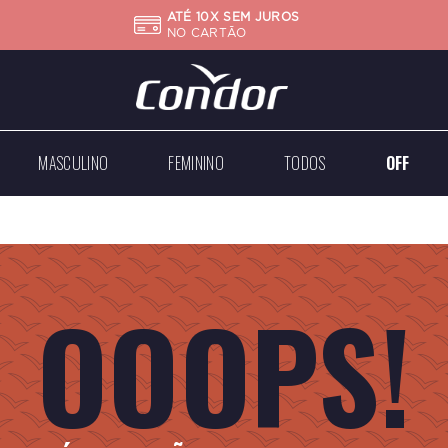
ATÉ 10X SEM JUROS
NO CARTÃO
MASCULINO
FEMININO
TODOS
OFF
Big
Mini
Case
Médios
Médios
Grandes
OOOPS!
Dourados
Dourados
Prateados
Prateados
Todos
Todos