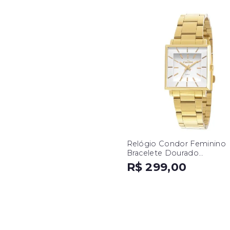
Relógio Condor Feminino
Bracelete Dourado
CO2035EXM/K4B
R$ 299,00