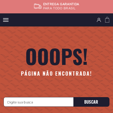
ENTREGA GARANTIDA
PARA TODO BRASIL
Meus
pedidos
OOOPS!
Minha
conta
Subtotal
FINALIZA
PÁGINA NÃO ENCONTRADA!
BUSCAR