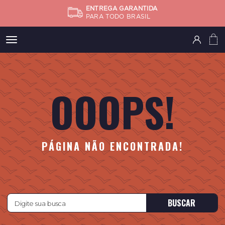
ENTREGA GARANTIDA
PARA TODO BRASIL
Meus
pedidos
OOOPS!
Minha
conta
Subtotal
FINALIZA
PÁGINA NÃO ENCONTRADA!
BUSCAR