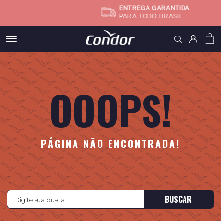
ENTREGA GARANTIDA
PARA TODO BRASIL
Meus
pedidos
OOOPS!
Minha
conta
Subtotal
FINALIZA
PÁGINA NÃO ENCONTRADA!
BUSCAR