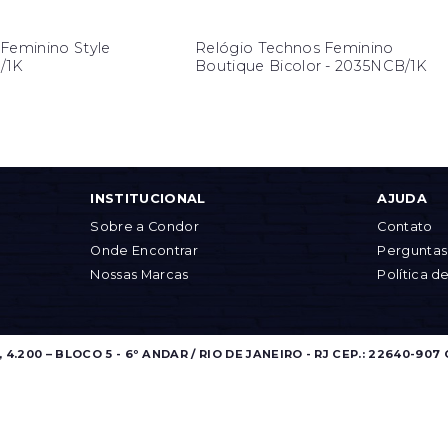
Feminino Style
Relógio Technos Feminino
B/1K
Boutique Bicolor - 2035NCB/1K
INSTITUCIONAL
AJUDA
Sobre a Condor
Contato
Onde Encontrar
Perguntas
Nossas Marcas
Política d
.200 – BLOCO 5 - 6º ANDAR / RIO DE JANEIRO - RJ CEP.: 22640-907 