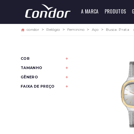
A MARCA
PRODUTOS
condor
Relógio
Feminino
Aço
Busca: Prata
COR
Bicolor
TAMANHO
Veja todas as
Pequeno
opções
GÊNERO
Feminino
FAIXA DE PREÇO
De 500 a 599
De 600 a 699