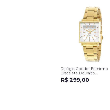
Relógio Condor Feminino
Bracelete Dourado
CO2035EXM/K4B
R$ 299,00