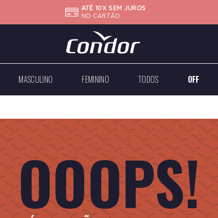
ATÉ 10X SEM JUROS
NO CARTÃO
MASCULINO
FEMININO
TODOS
OFF
Big
Mini
Case
Médios
Médios
Grandes
OOOPS!
Dourados
Dourados
Prateados
Prateados
Todos
Todos