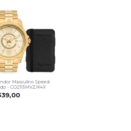
ondor Masculino Speed
do - CO2115MVZ/K4X
339,00