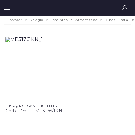
condor
Relógio
Feminino
Automático
Busca: Prata
x
Relógio Fossil Feminino
Carlie Prata - ME3176/1KN