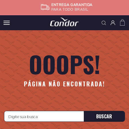
ENTREGA GARANTIDA
PARA TODO BRASIL
Meus
pedidos
OOOPS!
Minha
conta
Subtotal
FINALIZA
PÁGINA NÃO ENCONTRADA!
BUSCAR