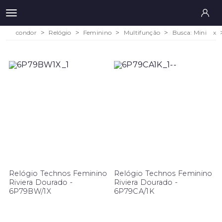
condor
Relógio
Feminino
Multifunção
Busca: Mini
x
Relógio Technos Feminino
Relógio Technos Feminino
Riviera Dourado -
Riviera Dourado -
6P79BW/1X
6P79CA/1K