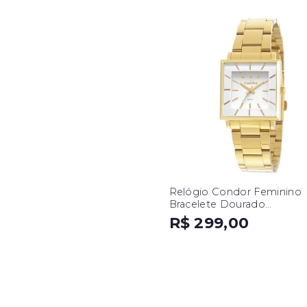
Relógio Condor Feminino
Bracelete Dourado
CO2035EXM/K4B
R$ 299,00