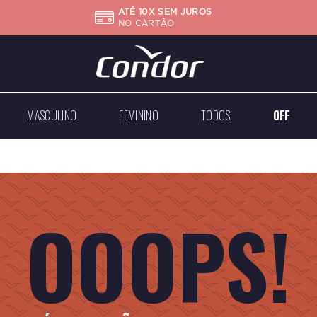
ATÉ 10X SEM JUROS
NO CARTÃO
MASCULINO
FEMININO
TODOS
OFF
Big
Mini
Case
Médios
Médios
Grandes
OOOPS!
Dourados
Dourados
Prateados
Prateados
Todos
Todos