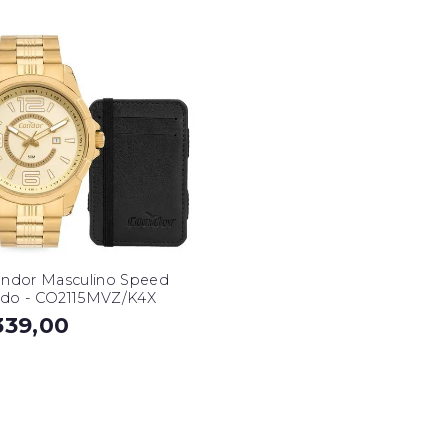
ondor Masculino Speed
do - CO2115MVZ/K4X
339,00