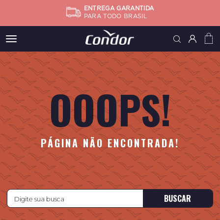
ENTREGA GARANTIDA
PARA TODO BRASIL
Meus
pedidos
OOOPS!
Minha
conta
Subtotal
FINALIZA
PÁGINA NÃO ENCONTRADA!
BUSCAR