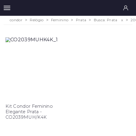
condor
Relógio
Feminino
Prata
Busca: Prata
x
20
Kit Condor Feminino
Elegante Prata -
CO2039MUH/K4K