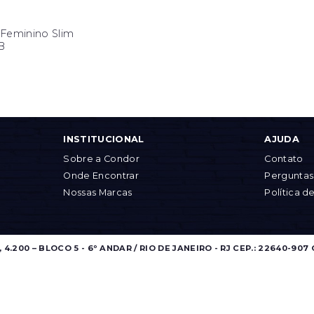
 Feminino Slim
1B
INSTITUCIONAL
AJUDA
Sobre a Condor
Contato
Onde Encontrar
Perguntas
Nossas Marcas
Política d
.200 – BLOCO 5 - 6º ANDAR / RIO DE JANEIRO - RJ CEP.: 22640-907 