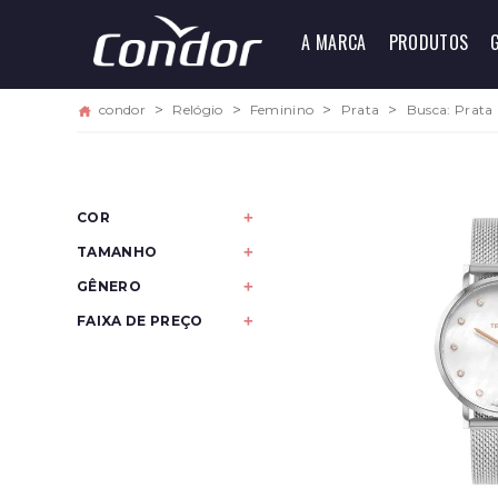
A MARCA
PRODUTOS
condor
Relógio
Feminino
Prata
Busca: Prata
COR
Prata
TAMANHO
Médio
GÊNERO
Feminino
FAIXA DE PREÇO
De 600 a 699