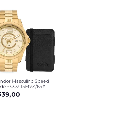
ondor Masculino Speed
do - CO2115MVZ/K4X
339,00