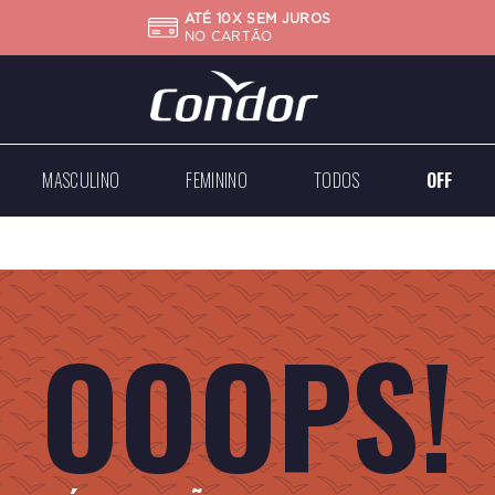
ATÉ 10X SEM JUROS
NO CARTÃO
MASCULINO
FEMININO
TODOS
OFF
Big
Mini
Case
Médios
Médios
Grandes
OOOPS!
Dourados
Dourados
Prateados
Prateados
Todos
Todos