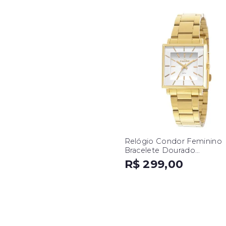
Relógio Condor Feminino
Bracelete Dourado
CO2035EXM/K4B
R$ 299,00