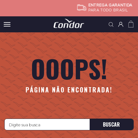
ENTREGA GARANTIDA
PARA TODO BRASIL
Meus
pedidos
OOOPS!
Minha
conta
Subtotal
FINALIZA
PÁGINA NÃO ENCONTRADA!
BUSCAR