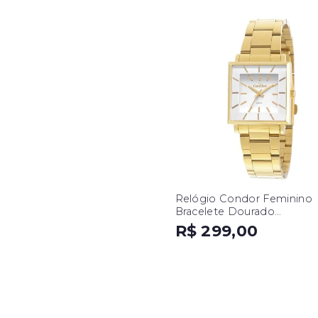
Relógio Condor Feminino
Bracelete Dourado
CO2035EXM/K4B
R$ 299,00