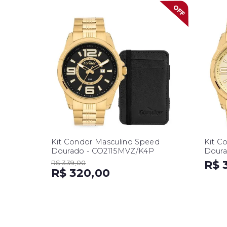
Kit Condor Masculino Speed
Kit C
Dourado - CO2115MVZ/K4P
Doura
R$ 
R$ 339,00
R$ 320,00