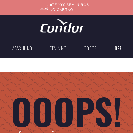
ATÉ 10X SEM JUROS
NO CARTÃO
MASCULINO
FEMININO
TODOS
OFF
Big
Mini
Case
Médios
Médios
Grandes
OOOPS!
Dourados
Dourados
Prateados
Prateados
Todos
Todos