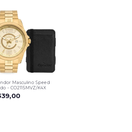
ondor Masculino Speed
do - CO2115MVZ/K4X
339,00